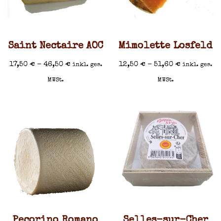
Saint Nectaire AOC
Mimolette Losfeld
17,50
€
–
46,50
€
12,50
€
–
51,60
€
inkl. ges.
inkl. ges.
MWSt.
MWSt.
Pecorino Romano
Selles-sur-Cher