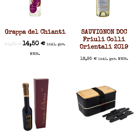
Grappa del Chianti
SAUVIGNON DOC
Friuli Colli
14,50
€
21,50
€
inkl. ges.
Orientali 2019
MWSt.
18,95
€
inkl. ges. MWSt.