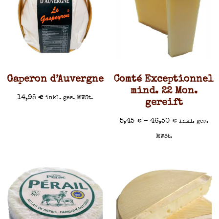
Gaperon d’Auvergne
Comté Exceptionnel
mind. 22 Mon.
14,95
€
inkl. ges. MWSt.
gereift
5,45
€
–
46,50
€
inkl. ges.
MWSt.