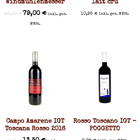
Windmühlenmesser
lait cru
79,00
€
10,95
€
89,00
€
inkl. ges. MWSt.
inkl. ges.
MWSt.
Campo Amarene IGT
Rosso Toscano IGT –
Toscana Rosso 2016
POGGETTO