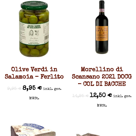
Olive Verdi in
Morellino di
Salamoia – Ferlito
Scansano 2021 DOCG
– COL DI BACCHE
8,95
€
9,95
€
inkl. ges.
12,50
€
14,95
€
inkl. ges.
MWSt.
MWSt.