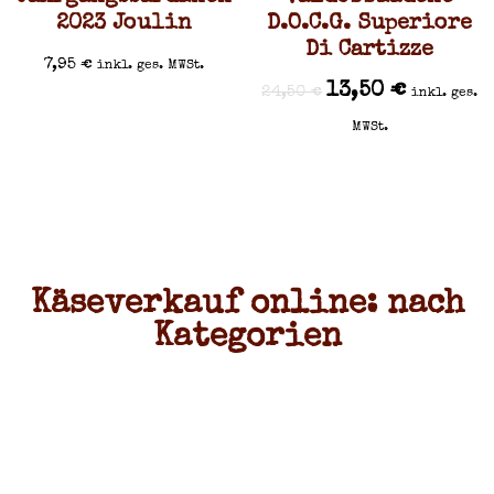
2023 Joulin
D.O.C.G. Superiore
Di Cartizze
7,95
€
inkl. ges. MWSt.
13,50
€
24,50
€
inkl. ges.
MWSt.
Käseverkauf online: nach
Kategorien