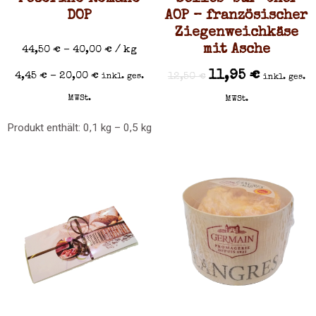
DOP
AOP – französischer
Ziegenweichkäse
mit Asche
44,50
€
–
40,00
€
/
kg
11,95
€
4,45
€
–
20,00
€
12,50
€
inkl. ges.
inkl. ges.
MWSt.
MWSt.
Produkt enthält: 0,1
kg
– 0,5
kg