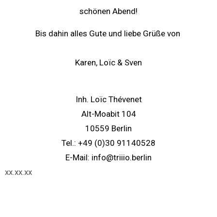
schönen Abend!
Bis dahin alles Gute und liebe Grüße von
Karen, Loïc & Sven
TRIIIO Café & Weinbar
Inh. Loïc Thévenet
Alt-Moabit 104
10559 Berlin
Tel.: +49 (0)30 91140528
E-Mail: info@triiio.berlin
xx.xx.xx