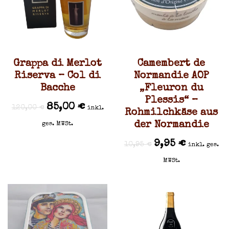
Grappa di Merlot
Camembert de
Riserva – Col di
Normandie AOP
Bacche
„Fleuron du
Plessis“ –
85,00
€
120,00
€
inkl.
Rohmilchkäse aus
der Normandie
ges. MWSt.
9,95
€
10,95
€
inkl. ges.
MWSt.