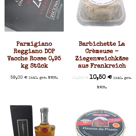
Parmigiano
Barbichette La
Reggiano DOP
Crèmeuse –
Vacche Rosse 0,95
Ziegenweichkäse
kg Stück
aus Frankreich
10,50
€
59,00
€
11,50
€
inkl. ges. MWSt.
inkl. ges.
MWSt.