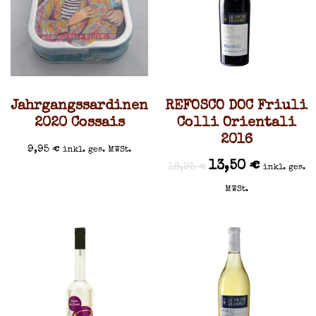
Jahrgangssardinen
REFOSCO DOC Friuli
2020 Cossais
Colli Orientali
2016
9,95
€
inkl. ges. MWSt.
13,50
€
18,95
€
inkl. ges.
MWSt.