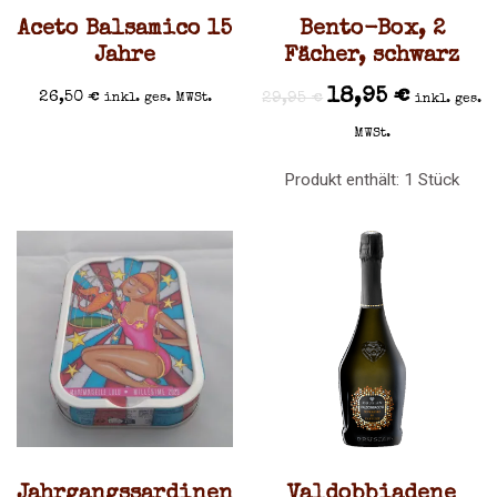
Aceto Balsamico 15
Bento-Box, 2
Jahre
Fächer, schwarz
18,95
€
26,50
€
29,95
€
inkl. ges. MWSt.
inkl. ges.
MWSt.
Produkt enthält: 1
Stück
Jahrgangssardinen
Valdobbiadene