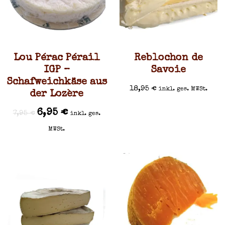
Lou Pérac Pérail
Reblochon de
IGP –
Savoie
Schafweichkäse aus
18,95
€
inkl. ges. MWSt.
der Lozère
6,95
€
7,95
€
inkl. ges.
MWSt.