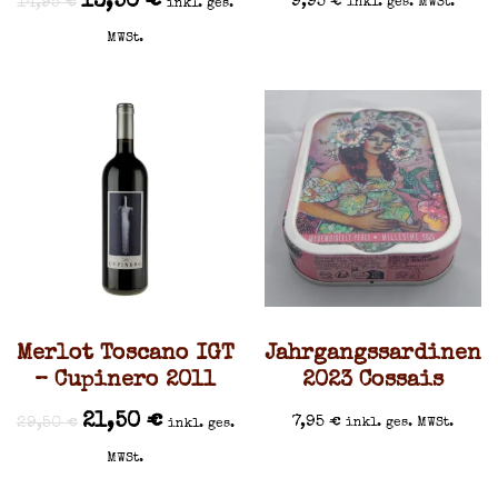
13,50
€
9,95
€
14,95
€
inkl. ges. MWSt.
inkl. ges.
MWSt.
Merlot Toscano IGT
Jahrgangssardinen
– Cupinero 2011
2023 Cossais
21,50
€
7,95
€
29,50
€
inkl. ges. MWSt.
inkl. ges.
MWSt.