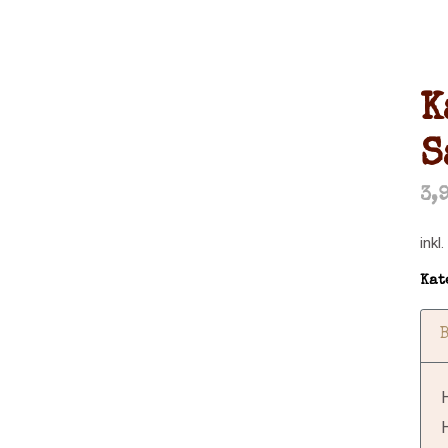
K
S
3,
inkl
Kat
H
H