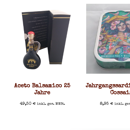
Aceto Balsamico 25
Jahrgangssard
Jahre
Cossai
49,50
€
8,95
€
inkl. ges. MWSt.
inkl. ge