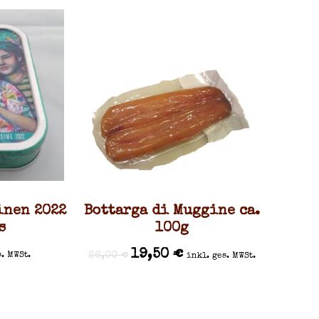
inen 2022
Bottarga di Muggine ca.
s
100g
19,50
€
26,00
€
s. MWSt.
inkl. ges. MWSt.