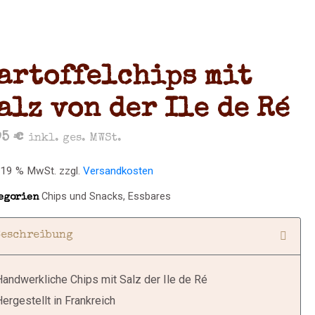
artoffelchips mit
alz von der Ile de Ré
95
€
inkl. ges. MWSt.
. 19 % MwSt.
zzgl.
Versandkosten
Chips und Snacks
,
Essbares
egorien
Beschreibung
andwerkliche Chips mit Salz der Ile de Ré
ergestellt in Frankreich