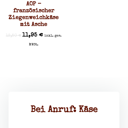
AOP –
französischer
Ziegenweichkäse
mit Asche
11,95
€
12,50
€
inkl. ges.
MWSt.
Bei Anruf: Käse