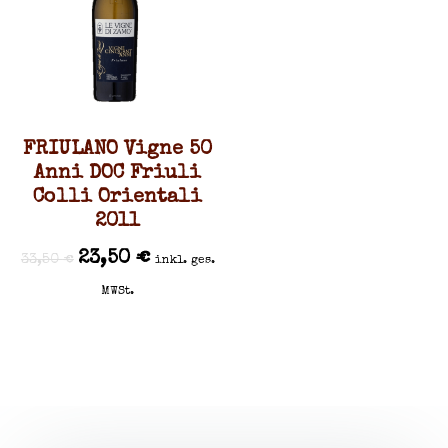
FRIULANO Vigne 50
Anni DOC Friuli
Colli Orientali
2011
23,50
€
33,50
€
inkl. ges.
MWSt.