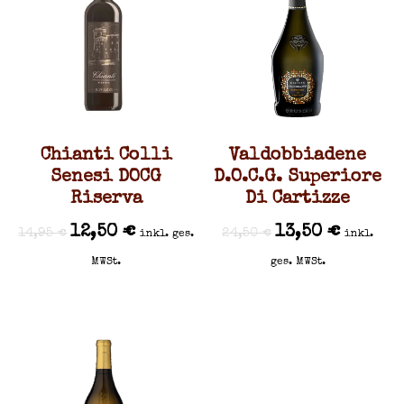
Chianti Colli
Valdobbiadene
Senesi DOCG
D.O.C.G. Superiore
Riserva
Di Cartizze
12,50
€
13,50
€
14,95
€
24,50
€
inkl. ges.
inkl.
MWSt.
ges. MWSt.