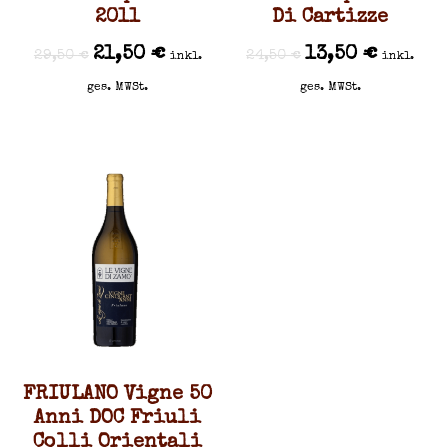
2011
Di Cartizze
21,50
€
13,50
€
29,50
€
24,50
€
inkl.
inkl.
ges. MWSt.
ges. MWSt.
FRIULANO Vigne 50
Anni DOC Friuli
Colli Orientali