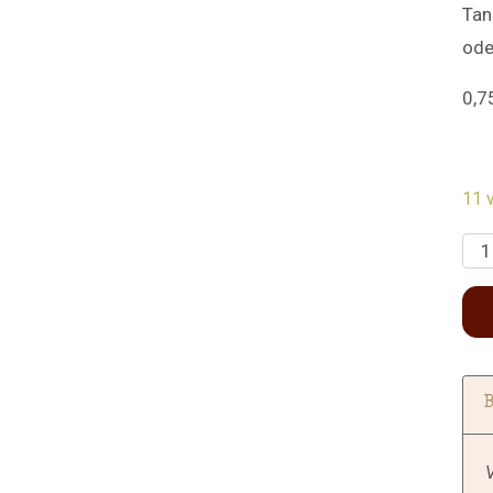
Tan
ode
0,7
11 v
V