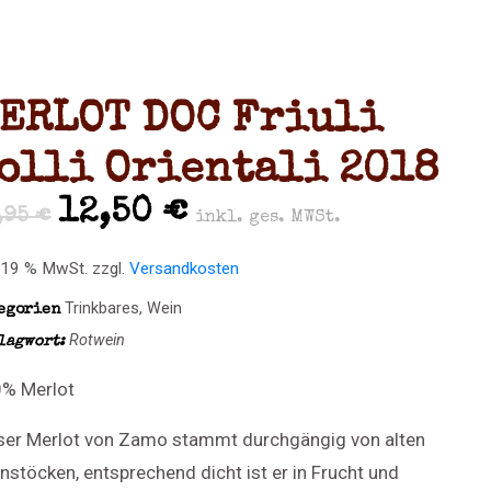
ERLOT DOC Friuli
olli Orientali 2018
12,50
€
,95
€
inkl. ges. MWSt.
. 19 % MwSt.
zzgl.
Versandkosten
Trinkbares
,
Wein
egorien
Rotwein
lagwort:
% Merlot
ser Merlot von Zamo stammt durchgängig von alten
nstöcken, entsprechend dicht ist er in Frucht und