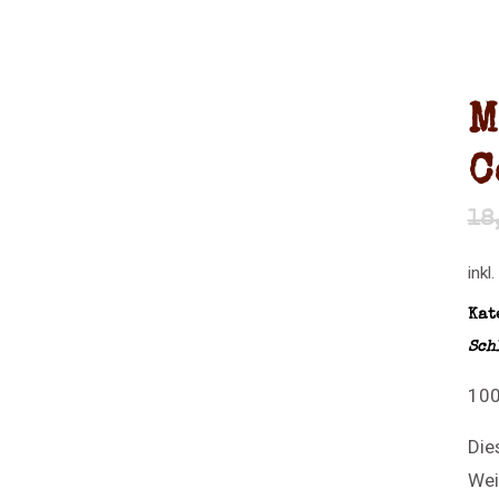
M
C
18
inkl
Kat
Sch
100
Die
Wei