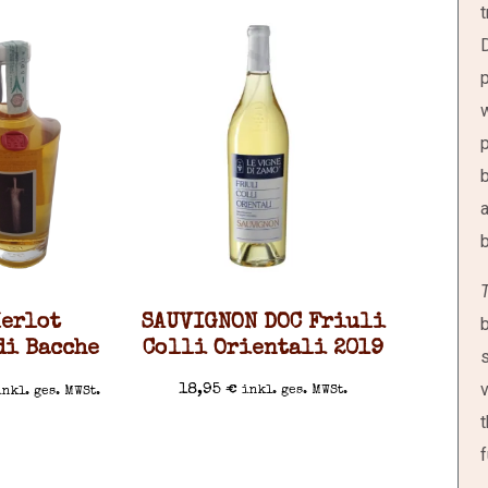
t
D
p
w
p
b
a
b
T
Merlot
SAUVIGNON DOC Friuli
b
di Bacche
Colli Orientali 2019
s
v
18,95
€
inkl. ges. MWSt.
inkl. ges. MWSt.
t
f