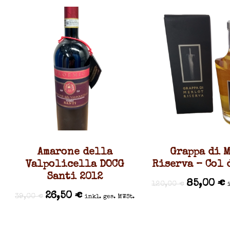
Amarone della
Grappa di 
Valpolicella DOCG
Riserva – Col 
Santi 2012
85,00
€
120,00
€
26,50
€
39,00
€
inkl. ges. MWSt.