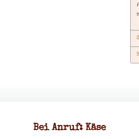
P
h
Bei Anruf: Käse