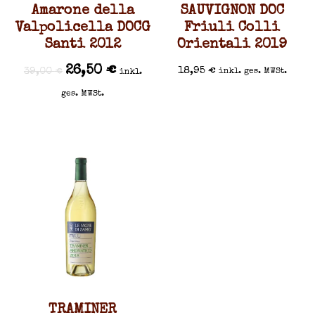
Amarone della
SAUVIGNON DOC
Valpolicella DOCG
Friuli Colli
Santi 2012
Orientali 2019
26,50
€
18,95
€
39,00
€
inkl. ges. MWSt.
inkl.
ges. MWSt.
TRAMINER