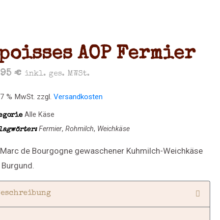
poisses AOP Fermier
,95
€
inkl. ges. MWSt.
. 7 % MwSt.
zzgl.
Versandkosten
Alle Käse
egorie
Fermier
,
Rohmilch
,
Weichkäse
lagwörter:
 Marc de Bourgogne gewaschener Kuhmilch-Weichkäse
 Burgund.
Beschreibung