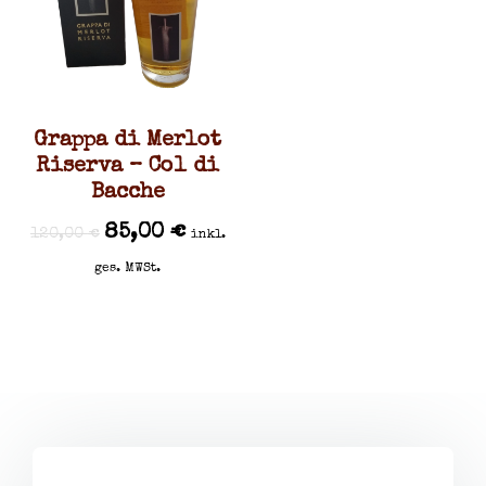
Grappa di Merlot
Riserva – Col di
Bacche
85,00
€
120,00
€
inkl.
ges. MWSt.