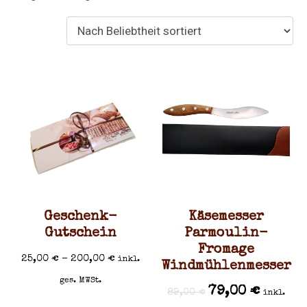
Geschenk-
Käsemesser
Gutschein
Parmoulin-
Fromage
25,00
€
–
200,00
€
inkl.
Windmühlenmesser
ges. MWSt.
79,00
€
89,00
€
inkl.