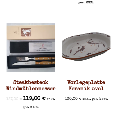
ges. MWSt.
Steakbesteck
Vorlegeplatte
Windmühlenmesser
Keramik oval
119,00
€
120,00
€
137,00
€
inkl. ges. MWSt.
inkl.
ges. MWSt.