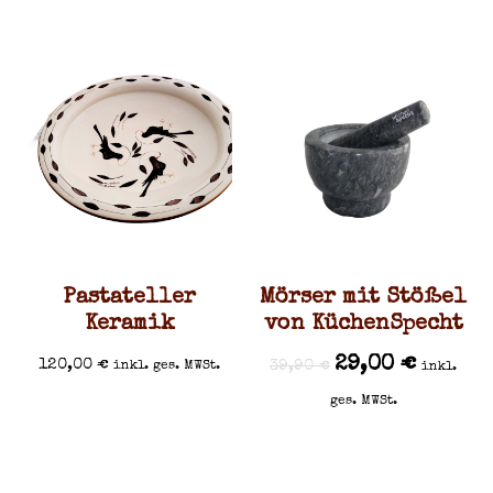
Pastateller
Mörser mit Stößel
Keramik
von KüchenSpecht
29,00
€
120,00
€
39,90
€
inkl. ges. MWSt.
inkl.
ges. MWSt.